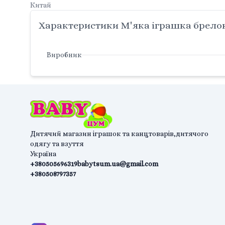
Китай
Характеристики М'яка іграшка брелок 
Виробник
Дитячий магазин іграшок та канцтоварів,дитячого
одягу та взуття
Україна
+380505696319
babytsum.ua@gmail.com
+380508797357