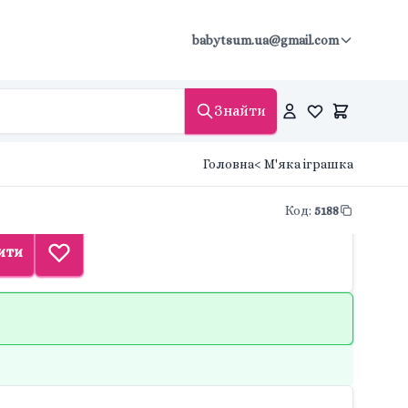
babytsum.ua@gmail.com
Знайти
Головна
< М'яка іграшка
Код
:
5188
ити