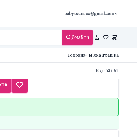
babytsum.ua@gmail.com
Знайти
Головна
< М'яка іграшка
Код
:
0311
ити