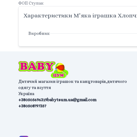
ФОП Ступак
Характеристики М'яка іграшка Хлопчи
Виробник
Дитячий магазин іграшок та канцтоварів,дитячого
одягу та взуття
Україна
+380505696319
babytsum.ua@gmail.com
+380508797357