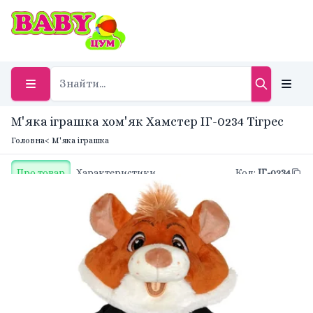
М'яка іграшка хом'як Хамстер ІГ-0234 Тігрес
Головна
< М'яка іграшка
Про товар
Характеристики
Код
:
ІГ-0234