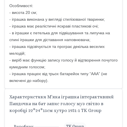
Особливості:
- висота 20 см;
- іграшка виконана у вигляді стилізованої тваринки;
- іграшка має реалістичні яскраві пластикові очі;
- в іграшки є петелька для підвішування та липучка на
спині іграшки для діставання наповнювача;
- іграшка підсвічується та програє декілька веселих
мелодій;
- виріб має функцію запису голосу й відтворення почутого
кумедним голосом;
- іграшка працює від трьох батарейок типу “ААА” (не
включені до набору).
Характеристики М'яка іграшка інтерактивний
Пандочка на бат запис голосу муз світло в
коробці 22*24*15см хутро 1931-1 TK Group
Виробник
TK Group