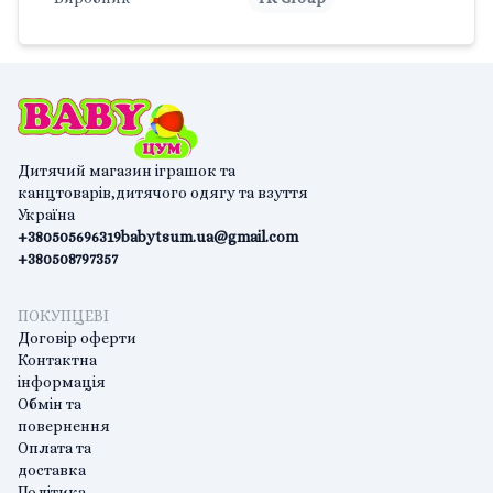
Дитячий магазин іграшок та
канцтоварів,дитячого одягу та взуття
Україна
+380505696319
babytsum.ua@gmail.com
+380508797357
ПОКУПЦЕВІ
Договір оферти
Контактна
інформація
Обмін та
повернення
Оплата та
доставка
Політика