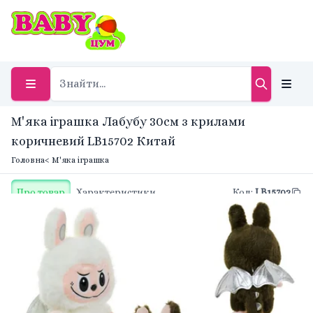
М'яка іграшка Лабубу 30см з крилами
коричневий LB15702 Китай
Головна
< М'яка іграшка
Про товар
Характеристики
Код
:
LB15702