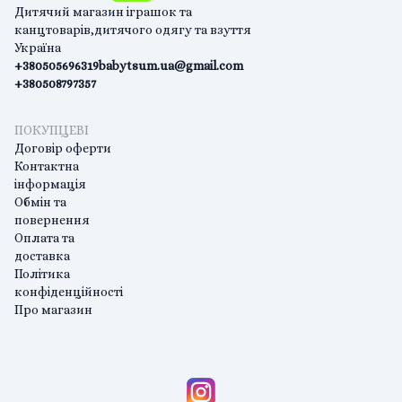
Дитячий магазин іграшок та
канцтоварів,дитячого одягу та взуття
Україна
+380505696319
babytsum.ua@gmail.com
+380508797357
ПОКУПЦЕВІ
Договір оферти
Контактна
інформація
Обмін та
повернення
Оплата та
доставка
Політика
конфіденційності
Про магазин