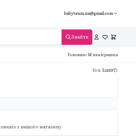
babytsum.ua@gmail.com
Знайти
Головна
< М'яка іграшка
Код
:
L1223
овивіз з нашого магазину