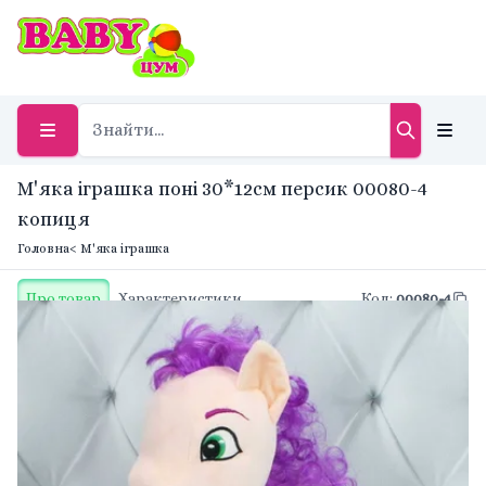
М'яка іграшка поні 30*12см персик 00080-4
копиця
Головна
< М'яка іграшка
Про товар
Характеристики
Код
:
00080-4