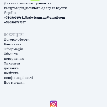
Дитячий магазин іграшок та
канцтоварів,дитячого одягу та взуття
Україна
+380505696319
babytsum.ua@gmail.com
+380508797357
ПОКУПЦЕВІ
Договір оферти
Контактна
інформація
Обмін та
повернення
Оплата та
доставка
Політика
конфіденційності
Про магазин