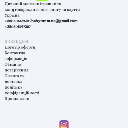
Дитячий магазин іграшок та
канцтоварів,дитячого одягу та взуття
Україна
+380505696319
babytsum.ua@gmail.com
+380508797357
ПОКУПЦЕВІ
Договір оферти
Контактна
інформація
Обмін та
повернення
Оплата та
доставка
Політика
конфіденційності
Про магазин