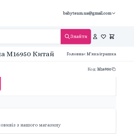
babytsum.ua@gmail.com
Знайти
ма M16950 Китай
Головна
< М'яка іграшка
Код
:
M16950
овивіз з нашого магазину