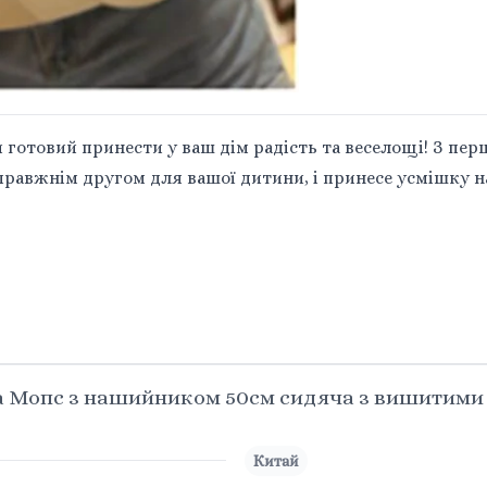
 готовий принести у ваш дім радість та веселощі! З пер
справжнім другом для вашої дитини, і принесе усмішку н
а Мопс з нашийником 50см сидяча з вишитими
Китай