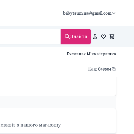
babytsum.ua@gmail.com
Знайти
Головна
< М'яка іграшка
Код
:
C48504
овивіз з нашого магазину