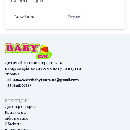
ЗМ-0011 Тігрес
Виробник
Тігрес
Дитячий магазин іграшок та
канцтоварів,дитячого одягу та взуття
Україна
+380505696319
babytsum.ua@gmail.com
+380508797357
ПОКУПЦЕВІ
Договір оферти
Контактна
інформація
Обмін та
повернення