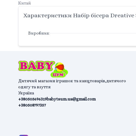
Китай
Характеристики Набір бісера Dreative 
Виробник
Дитячий магазин іграшок та канцтоварів,дитячого
одягу та взуття
Україна
+380505696319
babytsum.ua@gmail.com
+380508797357