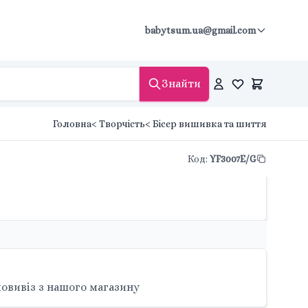
babytsum.ua@gmail.com
Знайти
Головна
< Творчість
< Бісер вишивка та шиття
Код
:
YF3007E/G
овивіз з нашого магазину