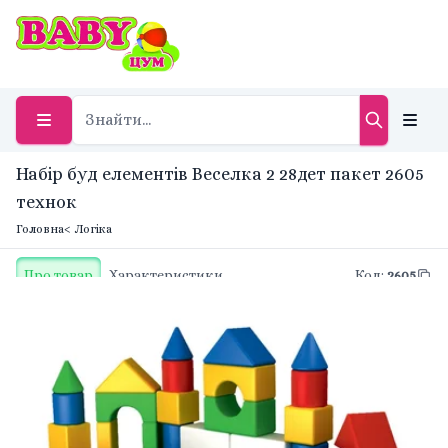
Набір буд елементів Веселка 2 28дет пакет 2605
технок
Головна
< Логіка
Про товар
Характеристики
Код
:
2605