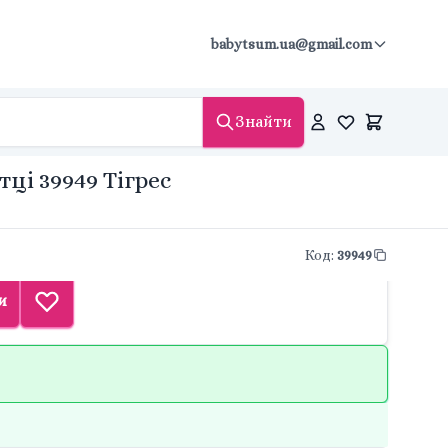
babytsum.ua@gmail.com
Знайти
тці 39949 Тігрес
Код
:
39949
и