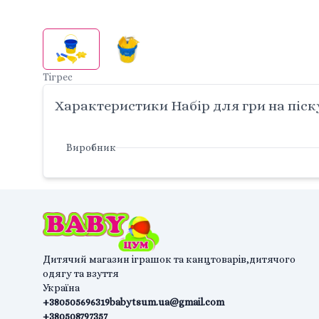
Тігрес
Характеристики Набір для гри на піску
Виробник
Дитячий магазин іграшок та канцтоварів,дитячого
одягу та взуття
Україна
+380505696319
babytsum.ua@gmail.com
+380508797357