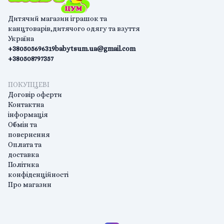
Дитячий магазин іграшок та
канцтоварів,дитячого одягу та взуття
Україна
+380505696319
babytsum.ua@gmail.com
+380508797357
ПОКУПЦЕВІ
Договір оферти
Контактна
інформація
Обмін та
повернення
Оплата та
доставка
Політика
конфіденційності
Про магазин