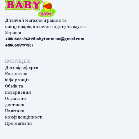
Дитячий магазин іграшок та
канцтоварів,дитячого одягу та взуття
Україна
+380505696319
babytsum.ua@gmail.com
+380508797357
ПОКУПЦЕВІ
Договір оферти
Контактна
інформація
Обмін та
повернення
Оплата та
доставка
Політика
конфіденційності
Про магазин