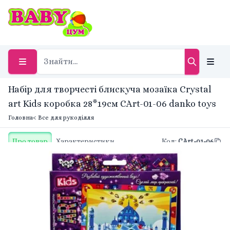
Набір для творчесті блискуча мозаїка Crystal
art Kids коробка 28*19см CArt-01-06 danko toys
Головна
< Все для рукоділля
Про товар
Характеристики
Код
:
CArt-01-06