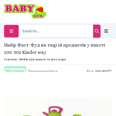
Набір Фаст-Фуд на таці 18 предметів у пакеті
100-302 Kinder way
Головна
< Меблі для ляльок та аксесуари
Про товар
Характеристики
Код
:
100-302