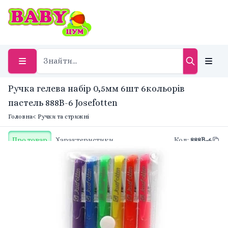
Ручка гелева набір 0,5мм 6шт 6кольорів
пастель 888B-6 Josefotten
Головна
< Ручки та стрижні
Про товар
Характеристики
Код
:
888B-6