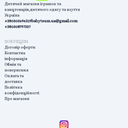
Дитячий магазин іграшок та
канцтоварів,дитячого одягу та взуття
Україна
+380505696319
babytsum.ua@gmail.com
+380508797357
ПОКУПЦЕВІ
Договір оферти
Контактна
інформація
Обмін та
повернення
Оплата та
доставка
Політика
конфіденційності
Про магазин