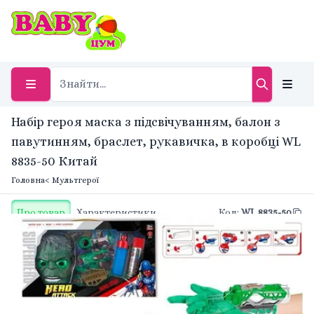
Набір героя маска з підсвічуванням, балон з
павутинням, браслет, рукавичка, в коробці WL
8835-50 Китай
Головна
< Мультгерої
Про товар
Характеристики
Код
:
WL 8835-50