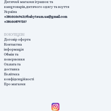
Дитячий магазин іграшок та
канцтоварів,дитячого одягу та взуття
Україна
+380505696319
babytsum.ua@gmail.com
+380508797357
ПОКУПЦЕВІ
Договір оферти
Контактна
інформація
Обмін та
повернення
Оплата та
доставка
Політика
конфіденційності
Про магазин