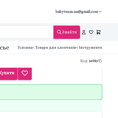
babytsum.ua@gmail.com
Знайти
сье
Головна
< Товари для хлопчиків
< Інструменти
Код
:
54982
Купити