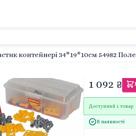
астик контейнері 34*19*10см 54982 Поле
1 092 ₴
Доступний 1 товар
В наявності