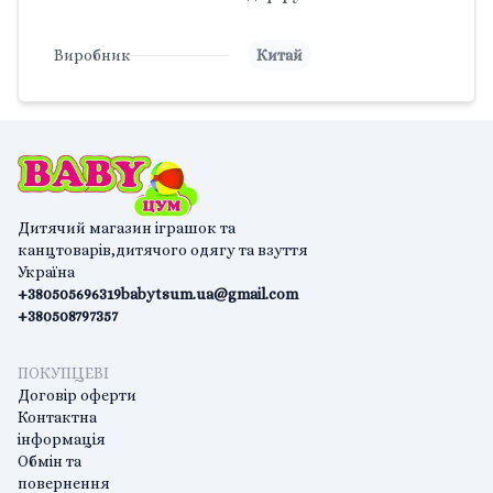
Виробник
Китай
Дитячий магазин іграшок та
канцтоварів,дитячого одягу та взуття
Україна
+380505696319
babytsum.ua@gmail.com
+380508797357
ПОКУПЦЕВІ
Договір оферти
Контактна
інформація
Обмін та
повернення