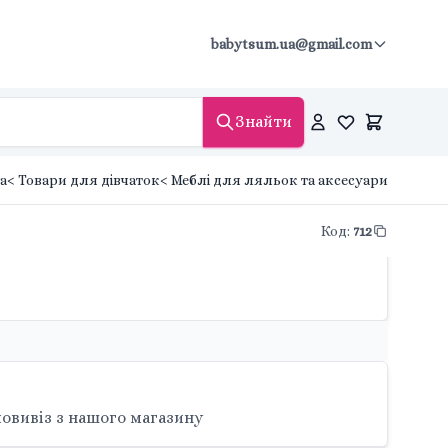
babytsum.ua@gmail.com
Знайти
а
< Товари для дівчаток
< Меблі для ляльок та аксесуари
Код
:
712
овивіз з нашого магазину