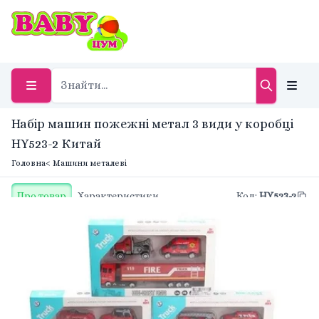
Набір машин пожежні метал 3 види у коробці
HY523-2 Китай
Головна
< Машини металеві
Про товар
Характеристики
Код
:
HY523-2