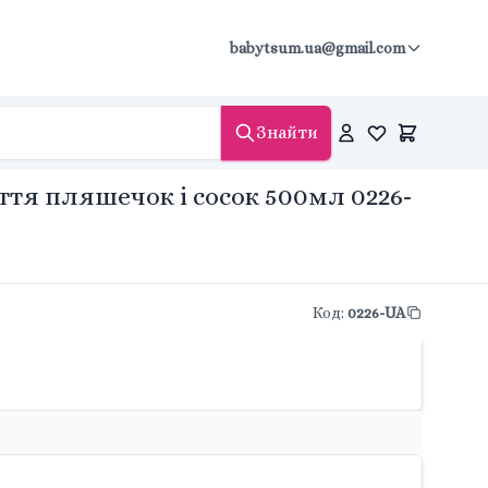
babytsum.ua@gmail.com
Знайти
тя пляшечок і сосок 500мл 0226-
Код
:
0226-UA