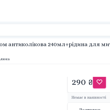
м антиколікова 240мл+рідина для мит
малюка
290 ₴
Немає в наявності
Доставка