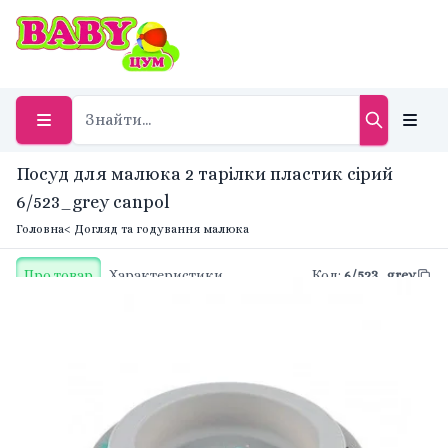
Посуд для малюка 2 тарілки пластик сірий
6/523_grey canpol
Головна
< Догляд та годування малюка
Про товар
Характеристики
Код
:
6/523_grey