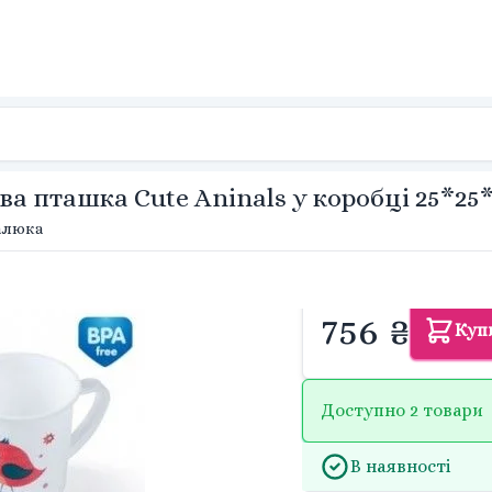
 пташка Cute Aninals у коробці 25*25*
малюка
756 ₴
Куп
Доступно 2 товари
В наявності