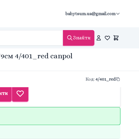
babytsum.ua@gmail.com
Знайти
9см 4/401_red canpol
Код
:
4/401_red
ити