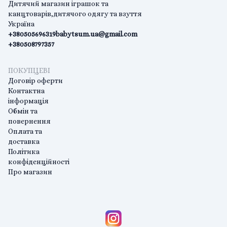
Дитячий магазин іграшок та
канцтоварів,дитячого одягу та взуття
Україна
+380505696319
babytsum.ua@gmail.com
+380508797357
ПОКУПЦЕВІ
Договір оферти
Контактна
інформація
Обмін та
повернення
Оплата та
доставка
Політика
конфіденційності
Про магазин