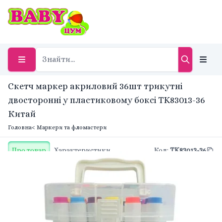
Скетч маркер акриловий 36шт трикутні
двосторонні у пластиковому боксі TK83013-36
Китай
Головна
< Маркери та фломастери
Про товар
Характеристики
Код
:
TK83013-36