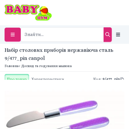
Набір столових приборів нержавіюча сталь
9/477_pin canpol
Головна
< Догляд та годування малюка
Про товар
Характеристики
Код
:
9/477_pin