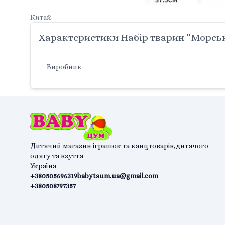
Китай
Характеристики Набір тварин “Морські
Виробник
Дитячий магазин іграшок та канцтоварів,дитячого
одягу та взуття
Україна
+380505696319
babytsum.ua@gmail.com
+380508797357