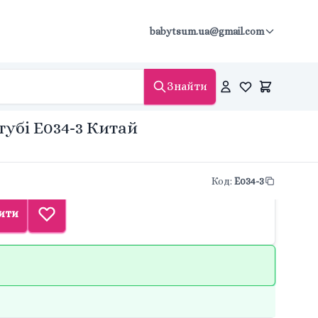
babytsum.ua@gmail.com
Знайти
тубі E034-3 Китай
Код
:
E034-3
ити