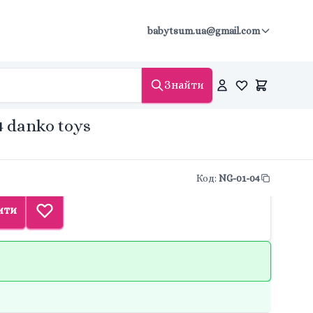
babytsum.ua@gmail.com
Знайти
4 danko toys
Код
:
NG-01-04
ити