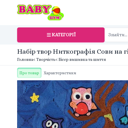
КАТЕГОРІЇ
Набір твор Ниткографія Сови на г
Головна
< Творчість
< Бісер вишивка та шиття
Про товар
Характеристики