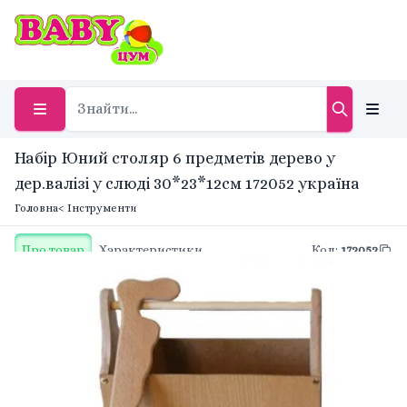
Набір Юний столяр 6 предметів дерево у
дер.валізі у слюді 30*23*12см 172052 україна
Головна
< Інструменти
Про товар
Характеристики
Код
:
172052