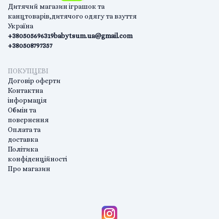
Дитячий магазин іграшок та
канцтоварів,дитячого одягу та взуття
Україна
+380505696319
babytsum.ua@gmail.com
+380508797357
ПОКУПЦЕВІ
Договір оферти
Контактна
інформація
Обмін та
повернення
Оплата та
доставка
Політика
конфіденційності
Про магазин