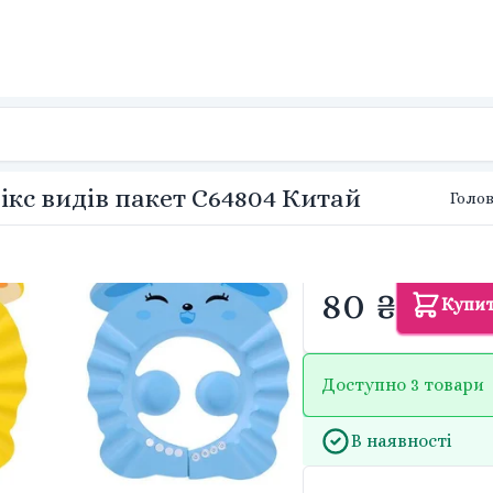
кс видів пакет C64804 Китай
Голо
80 ₴
Купи
Доступно 3 товари
В наявності