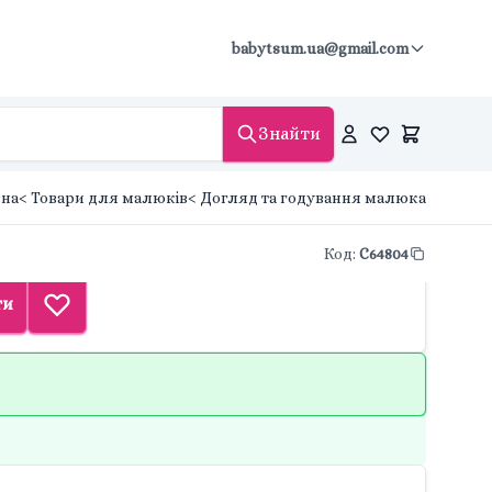
babytsum.ua@gmail.com
Знайти
вна
< Товари для малюків
< Догляд та годування малюка
Код
:
C64804
ти