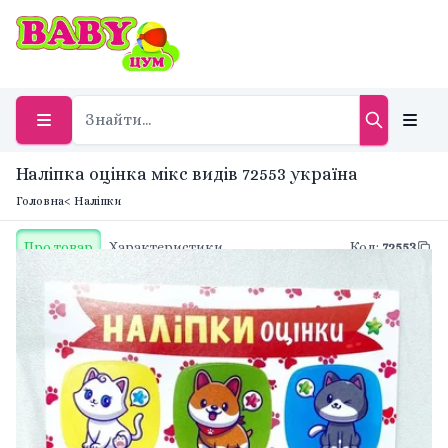
Наліпка оцінка мікс видів 72553 україна
Головна
< Наліпки
Про товар
Характеристики
Код
:
72553