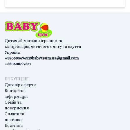
Дитячий магазин іграшок та
канцтоварів,дитячого одягу та взуття
Україна
+380505696319
babytsum.ua@gmail.com
+380508797357
ПОКУПЦЕВІ
Договір оферти
Контактна
інформація
Обмін та
повернення
Оплата та
доставка
Політика