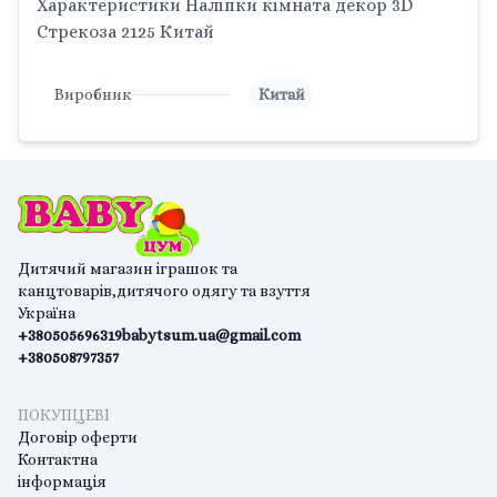
Характеристики Наліпки кімната декор 3D
Стрекоза 2125 Китай
Виробник
Китай
Дитячий магазин іграшок та
канцтоварів,дитячого одягу та взуття
Україна
+380505696319
babytsum.ua@gmail.com
+380508797357
ПОКУПЦЕВІ
Договір оферти
Контактна
інформація