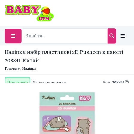
Наліпки набір пластикові 2D Pusheen в пакеті
708841 Китай
Головна
< Наліпки
Про товар
Характеристики
Код
:
708841