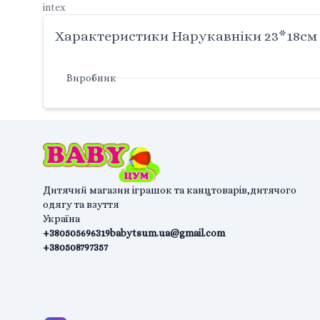
intex
Характеристики Нарукавніки 23*18см Р
Виробник
Дитячий магазин іграшок та канцтоварів,дитячого
одягу та взуття
Україна
+380505696319
babytsum.ua@gmail.com
+380508797357