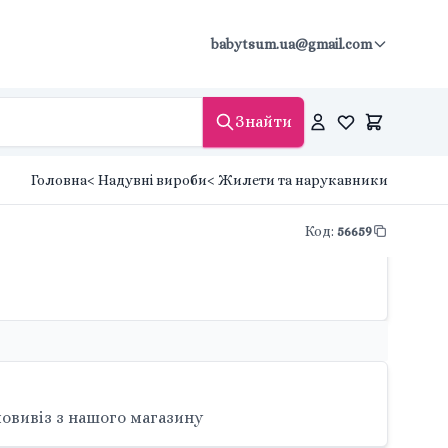
babytsum.ua@gmail.com
Знайти
Головна
< Надувні вироби
< Жилети та нарукавники
Код
:
56659
овивіз з нашого магазину