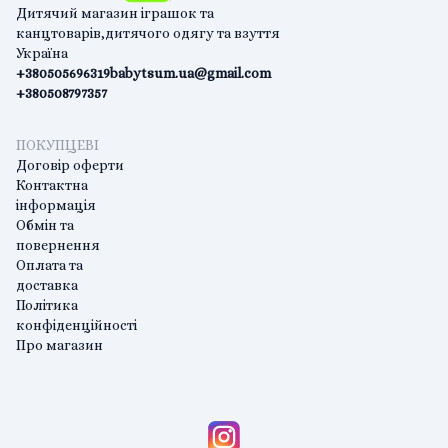
Дитячий магазин іграшок та
канцтоварів,дитячого одягу та взуття
Україна
+380505696319
babytsum.ua@gmail.com
+380508797357
ПОКУПЦЕВІ
Договір оферти
Контактна
інформація
Обмін та
повернення
Оплата та
доставка
Політика
конфіденційності
Про магазин