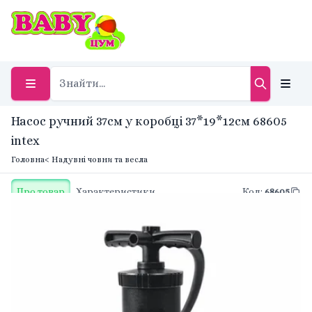
Насос ручний 37см у коробці 37*19*12см 68605
intex
Головна
< Надувні човни та весла
Про товар
Характеристики
Код
:
68605