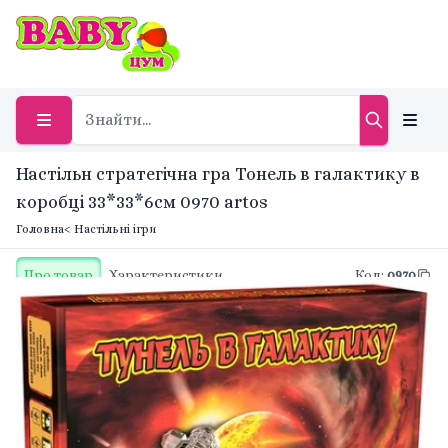
Настільн стратегічна гра Тонель в галактику в
коробці 33*33*6см 0970 artos
Головна
< Настільні ігри
Про товар
Характеристики
Код
:
0970