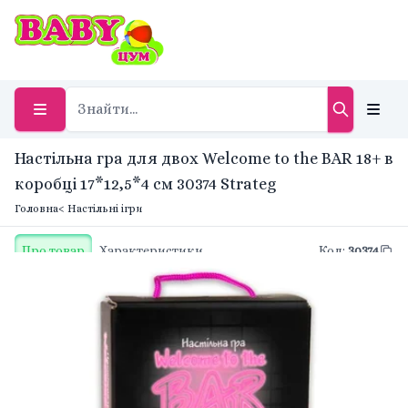
Настільна гра для двох Welcome to the BAR 18+ в
коробці 17*12,5*4 см 30374 Strateg
Головна
< Настільні ігри
Про товар
Характеристики
Код
:
30374