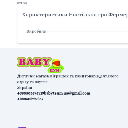
artos
Характеристики Настільна гра Фермер 
Виробник
Дитячий магазин іграшок та канцтоварів,дитячого
одягу та взуття
Україна
+380505696319
babytsum.ua@gmail.com
+380508797357