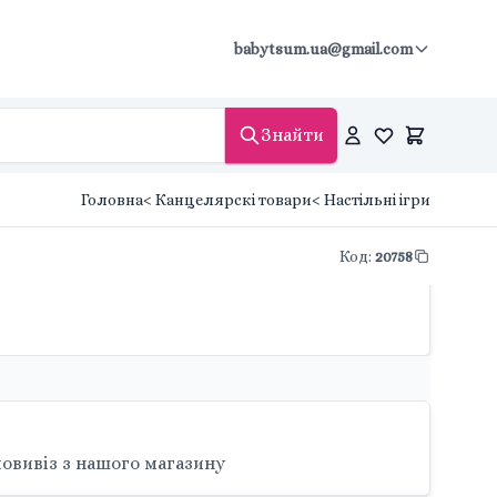
babytsum.ua@gmail.com
Знайти
Головна
< Канцелярскі товари
< Настільні ігри
Код
:
20758
овивіз з нашого магазину