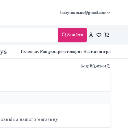
babytsum.ua@gmail.com
Знайти
oys
Головна
< Канцелярскі товари
< Настільні ігри
Код
:
BQ-01-01
овивіз з нашого магазину