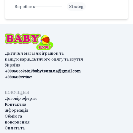
Виробник
Strateg
Дитячий магазин іграшок та
канцтоварів,дитячого одягу та взуття
Україна
+380505696319
babytsum.ua@gmail.com
+380508797357
ПОКУПЦЕВІ
Договір оферти
Контактна
інформація
Обмін та
повернення
Оплата та