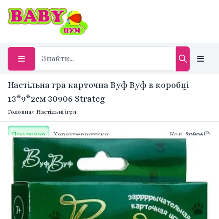
Настільна гра карточна Вуф Вуф в коробці
13*9*2см 30906 Strateg
Головна
< Настільні ігри
Про товар
Характеристики
Код
:
30906