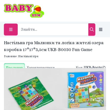
Настільна гра Малюнки та логіка жителі озера
коробка 17*17*3,5см UKB-B0030 Fun Game
Головна
< Настільні ігри
Про товар
Характеристики
Код
:
UKB-B0030