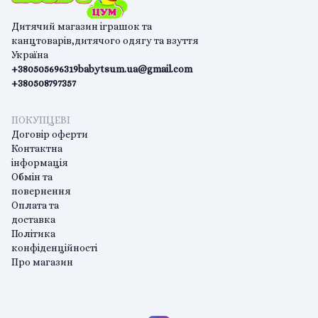
Дитячий магазин іграшок та
канцтоварів,дитячого одягу та взуття
Україна
+380505696319
babytsum.ua@gmail.com
+380508797357
ПОКУПЦЕВІ
Договір оферти
Контактна
інформація
Обмін та
повернення
Оплата та
доставка
Політика
конфіденційності
Про магазин