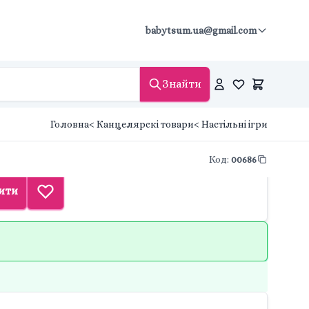
babytsum.ua@gmail.com
Знайти
Головна
< Канцелярскі товари
< Настільні ігри
Код
:
00686
ити