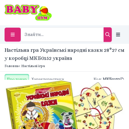
Настільна гра Українські народні казки 28*27 см
у коробці МКБ0152 україна
Головна
< Настільні ігри
Про товар
Характеристики
Код
:
МКБ0152