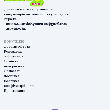
Дитячий магазин іграшок та
канцтоварів,дитячого одягу та взуття
Україна
+380505696319
babytsum.ua@gmail.com
+380508797357
ПОКУПЦЕВІ
Договір оферти
Контактна
інформація
Обмін та
повернення
Оплата та
доставка
Політика
конфіденційності
Про магазин