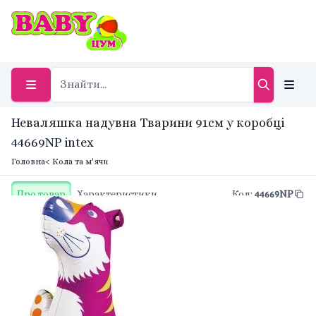
Неваляшка надувна Тварини 91см у коробці
44669NP intex
Головна
< Кола та м'ячи
Про товар
Характеристики
Код
:
44669NP