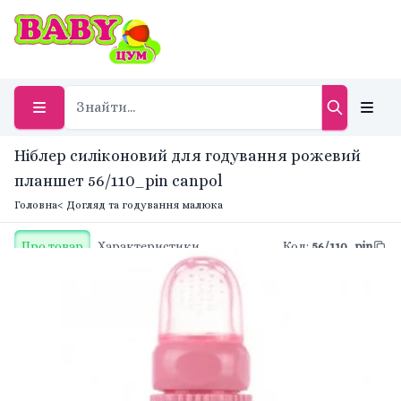
Ніблер силіконовий для годування рожевий
планшет 56/110_pin canpol
Головна
< Догляд та годування малюка
Про товар
Характеристики
Код
:
56/110_pin