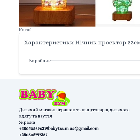
Китай
Характеристики Нічник проєктор 23см 
Виробник
Дитячий магазин іграшок та канцтоварів,дитячого
одягу та взуття
Україна
+380505696319
babytsum.ua@gmail.com
+380508797357