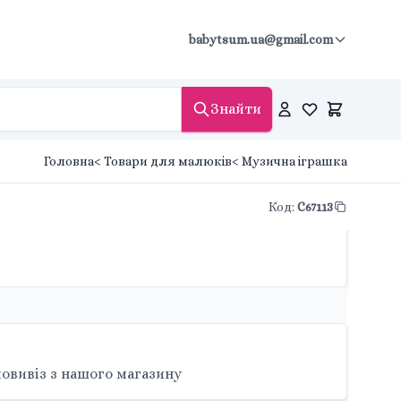
babytsum.ua@gmail.com
Знайти
Головна
< Товари для малюків
< Музична іграшка
Код
:
C67113
овивіз з нашого магазину